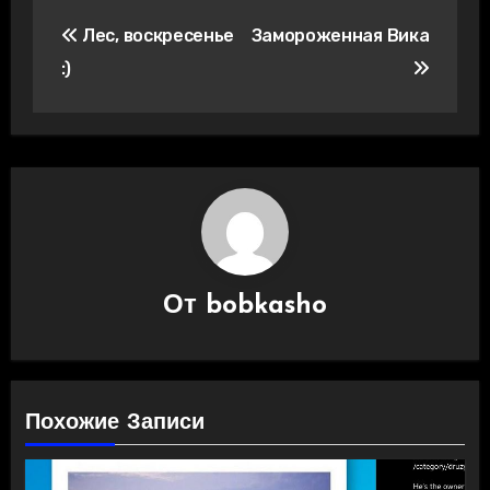
Навигация
Лес, воскресенье
Замороженная Вика
по
:)
записям
От
bobkasho
Похожие Записи