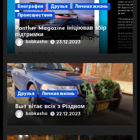
Биография
Друзья
Личная жизнь
Происшествия
Panther Magazine ініціював збір
підтримки
bobkasho
23.12.2023
Друзья
Личная жизнь
Burt вітає всіх з Різдвом
bobkasho
22.12.2023