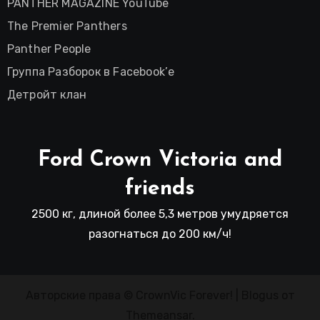
PANTHER MAGAZINE YouTube
The Premier Panthers
Panther People
Группа Разборок в Facebook’е
Детройт клан
Ford Crown Victoria and
friends
2500 кг, длиной более 5,3 метров умудряется
разогнаться до 200 км/ч!
Авторские права © CrownVic Forever!
|
Blogus
от
Themeansar
.