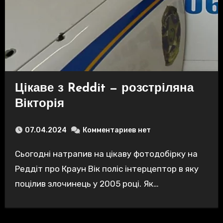
Цікаве з Reddit — розстріляна
Вікторія
07.04.2024
Комментариев нет
Сьогодні натрапив на цікаву фотодобірку на
Реддіт про Краун Вік поліс інтерцептор в яку
поцілив злочинець у 2005 році. Як…