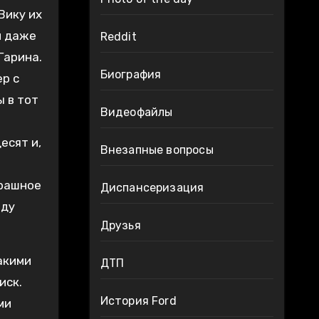
и даже
Reddit
Гарина.
Биография
ер с
ы в тот
Видеофайлы
есят и,
Внезапные вопросы
трашное
Диспансеризация
еду
Друзья
акими
ДТП
иск.
История Ford
ми