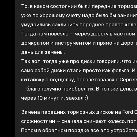
То, в каком состоянии были передние тормозные диски — это вообще страшная тема. Когда я брал Вику их
уже по хорошему счету надо было бы заменит
умудрились заклинить переднее правое коле
Тогда нам повезло — через дорогу в частном
домкратом и инструментом и прямо на дороге
день для замены.
Так вот, тогда уже про диски говорили, что и
само собой диски стали просто как фольга. 
китайскую подделку, посоветовался с Сергее
— благополучно приобрел их. В тот же день,
через 10 минут и, заехал :)
Замена передних тормозных дисков на Ford C
сложностями — сначала снимают колесо, пот
Потом в обратном порядке всё это устройств