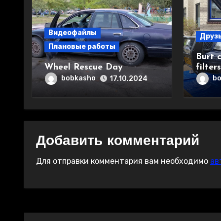
Видеофайлы
Друз
Плановые работы
Burt 
Wheel Rescue Day
filters
bobkasho
b
17.10.2024
Добавить комментарий
Для отправки комментария вам необходимо
ав