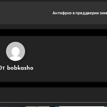
Антифриз в преддверии зи
От
bobkasho