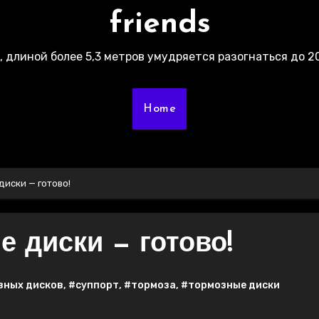
friends
г, длиной более 5,3 метров умудряется разогнаться до 20
Home
иски — готово!
 диски — готово!
зных дисков
,
#суппорт
,
#тормоза
,
#тормозные диски