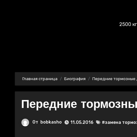
2500 к
Главная страница
Биография
Передние тормозные д
Передние тормозные
От
bobkasho
11.05.2016
#замена тормо