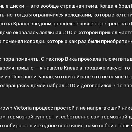
ь, но тогда я ограничился колодками, которые кстат
со на Краснозвёдном проспекте возле перекрестка с 
 доме оказалась лояльная СТО с которой пришёл маст
 поменял колодки, которые как раз были приобретен
х пора поменять. С тех пор Вика проехала тысяч пятьд
И время пришло — я нашёл в Киеве в продаже какую-то
м из Полтавы и, узнав, что китайское это не самое с
 возвращаясь домой набрал СТО и договорился, что за
rown Victoria процесс простой и не напрягающий ник
ом тормозной суппорт и, собственно сам тормозной д
о собирают в исходное состояние, само собой с новы