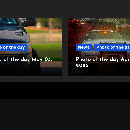
 of the day
News
Photo of the da
o of the day May 03,
Photo of the day Apri
2025