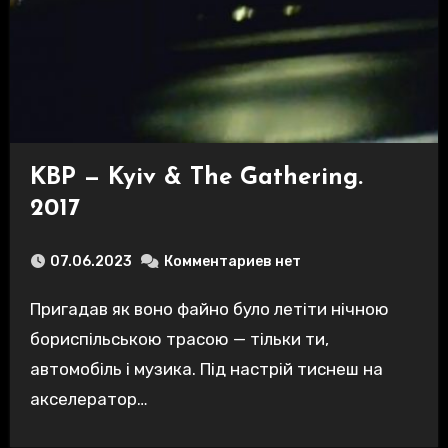
KBP — Kyiv & The Gathering.
2017
07.06.2023
Комментариев нет
Пригадав як воно файно було летіти нічною
бориспільською трасою — тільки ти,
автомобіль і музика. Під настрій тиснеш на
акселератор…