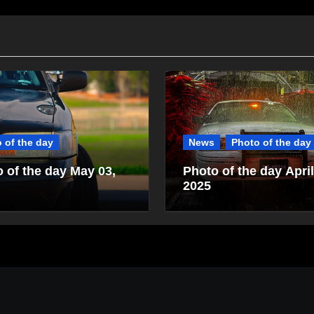
 of the day
News
Photo of the day
 of the day May 03,
Photo of the day April
2025