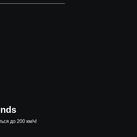
ends
ься до 200 км/ч!